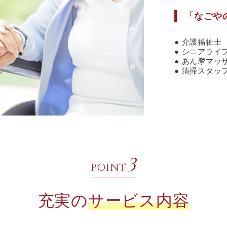
「なごや
介護福祉士
シニアライ
あん摩マッ
清掃スタッ
3
POINT
充実の
サービス内容