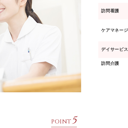
訪問看護
ケアマネー
デイサービ
訪問介護
5
POINT