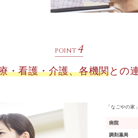
4
POINT
療・看護・介護、各機関
との
「なごやの家
病院
調剤薬局